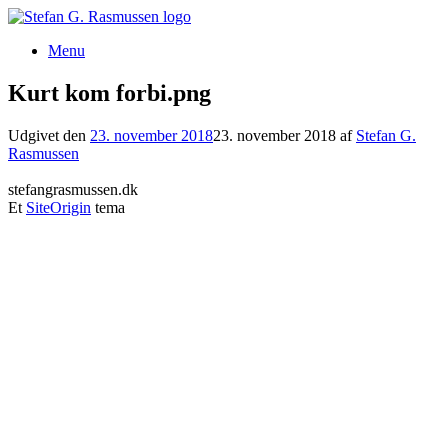
Gå
til
Menu
indhold
Kurt kom forbi.png
Udgivet den
23. november 2018
23. november 2018
af
Stefan G.
Rasmussen
stefangrasmussen.dk
Et
SiteOrigin
tema