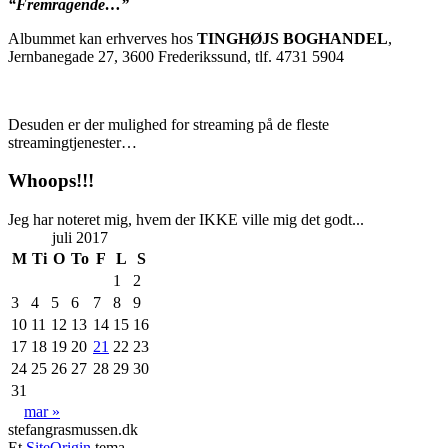
“Fremragende…”
Albummet kan erhverves hos
TINGHØJS BOGHANDEL
,
Jernbanegade 27, 3600 Frederikssund, tlf. 4731 5904
Desuden er der mulighed for streaming på de fleste
streamingtjenester…
Whoops!!!
Jeg har noteret mig, hvem der IKKE ville mig det godt...
juli 2017
M
Ti
O
To
F
L
S
1
2
3
4
5
6
7
8
9
10
11
12
13
14
15
16
17
18
19
20
21
22
23
24
25
26
27
28
29
30
31
mar »
stefangrasmussen.dk
Et
SiteOrigin
tema