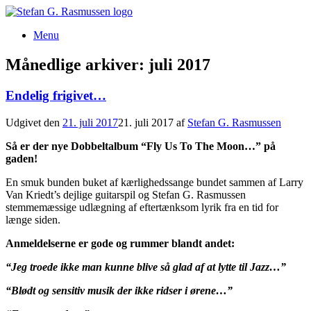
Gå
til
Menu
indhold
Månedlige arkiver:
juli 2017
Endelig frigivet…
Udgivet den
21. juli 2017
21. juli 2017
af
Stefan G. Rasmussen
Så er der nye Dobbeltalbum “Fly Us To The Moon…” på
gaden!
En smuk bunden buket af kærlighedssange bundet sammen af Larry
Van Kriedt’s dejlige guitarspil og Stefan G. Rasmussen
stemmemæssige udlægning af eftertænksom lyrik fra en tid for
længe siden.
Anmeldelserne er gode og rummer blandt andet:
“Jeg troede ikke man kunne blive så glad af at lytte til Jazz…”
“Blødt og sensitiv musik der ikke ridser i ørene…”